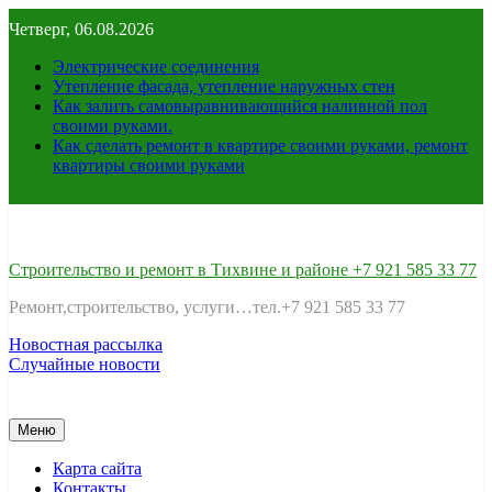
Перейти
Четверг, 06.08.2026
к
содержимому
Электрические соединения
Утепление фасада, утепление наружных стен
Как залить самовыравнивающийся наливной пол
своими руками.
Как сделать ремонт в квартире своими руками, ремонт
квартиры своими руками
Строительство и ремонт в Тихвине и районе +7 921 585 33 77
Ремонт,строительство, услуги…тел.+7 921 585 33 77
Новостная рассылка
Случайные новости
Меню
Карта сайта
Контакты