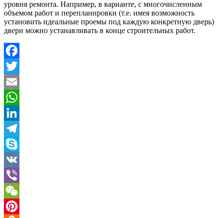
уровня ремонта. Например, в варианте, с многочисленным
объемом работ и перепланировки (т.е. имея возможность
установить идеальные проемы под каждую конкретную дверь)
двери можно устанавливать в конце строительных работ.
Facebook
Twitter
Email
WhatsApp
LinkedIn
Telegram
Skype
VK
Viber
WeChat