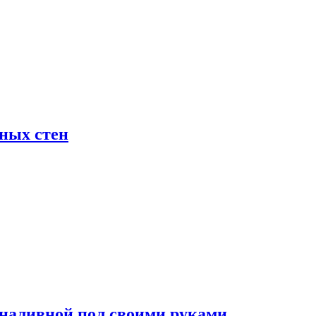
жных стен
наливной пол своими руками.