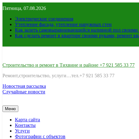
Перейти
Пятница, 07.08.2026
к
содержимому
Электрические соединения
Утепление фасада, утепление наружных стен
Как залить самовыравнивающийся наливной пол своими 
Как сделать ремонт в квартире своими руками, ремонт к
Строительство и ремонт в Тихвине и районе +7 921 585 33 77
Ремонт,строительство, услуги…тел.+7 921 585 33 77
Новостная рассылка
Случайные новости
Меню
Карта сайта
Контакты
Услуги
Фотографии с объектов