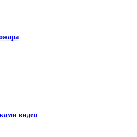
пожара
уками видео