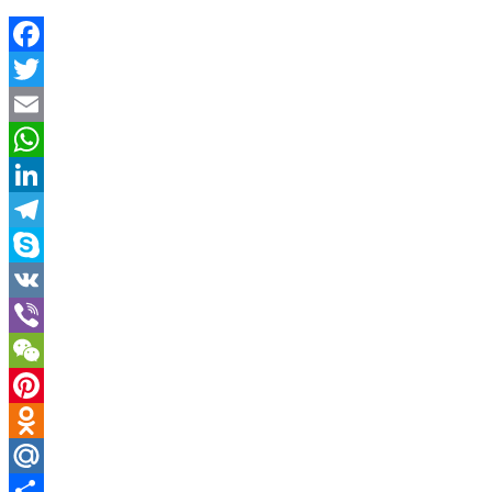
Facebook
Twitter
Email
WhatsApp
LinkedIn
Telegram
Skype
VK
Viber
WeChat
Pinterest
Odnoklassniki
Mail.Ru