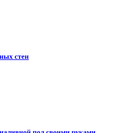
жных стен
наливной пол своими руками.