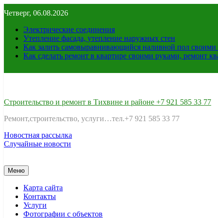
Перейти
Четверг, 06.08.2026
к
содержимому
Электрические соединения
Утепление фасада, утепление наружных стен
Как залить самовыравнивающийся наливной пол своими 
Как сделать ремонт в квартире своими руками, ремонт к
Строительство и ремонт в Тихвине и районе +7 921 585 33 77
Ремонт,строительство, услуги…тел.+7 921 585 33 77
Новостная рассылка
Случайные новости
Меню
Карта сайта
Контакты
Услуги
Фотографии с объектов