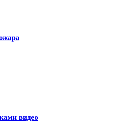
пожара
уками видео