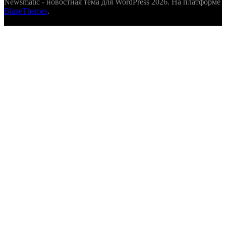
Newsmatic - новостная тема для WordPress 2026. На платформе
BlazeThemes
.