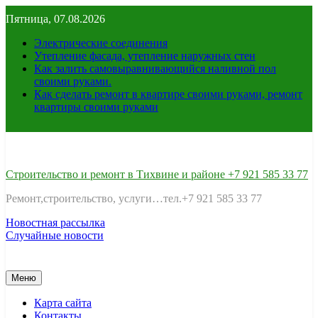
Перейти
Пятница, 07.08.2026
к
содержимому
Электрические соединения
Утепление фасада, утепление наружных стен
Как залить самовыравнивающийся наливной пол
своими руками.
Как сделать ремонт в квартире своими руками, ремонт
квартиры своими руками
Строительство и ремонт в Тихвине и районе +7 921 585 33 77
Ремонт,строительство, услуги…тел.+7 921 585 33 77
Новостная рассылка
Случайные новости
Меню
Карта сайта
Контакты