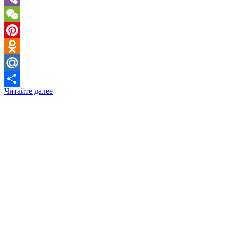
Viber
WeChat
Pinterest
Odnoklassniki
Mail.Ru
Читайте далее
Отправить