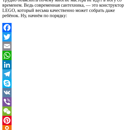
временем. Ведь современная сантехника, — это конструктор
LEGO, который весьма качественно может собрать даже
ребёнок. Ну, начнём по порядку:
Facebook
Twitter
Email
WhatsApp
LinkedIn
Telegram
Skype
VK
Viber
WeChat
Pinterest