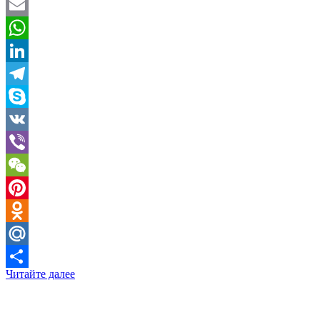
Twitter
Email
WhatsApp
LinkedIn
Telegram
Skype
VK
Viber
WeChat
Pinterest
Odnoklassniki
Mail.Ru
Читайте далее
Отправить