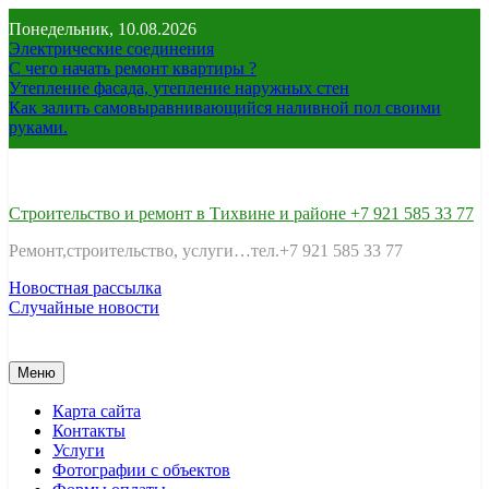
Перейти
Понедельник, 10.08.2026
к
Электрические соединения
содержимому
С чего начать ремонт квартиры ?
Утепление фасада, утепление наружных стен
Как залить самовыравнивающийся наливной пол своими
руками.
Строительство и ремонт в Тихвине и районе +7 921 585 33 77
Ремонт,строительство, услуги…тел.+7 921 585 33 77
Новостная рассылка
Случайные новости
Меню
Карта сайта
Контакты
Услуги
Фотографии с объектов