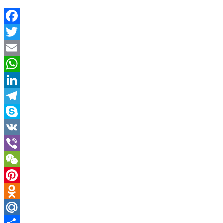
Facebook
Twitter
Email
WhatsApp
LinkedIn
Telegram
Skype
VK
Viber
WeChat
Pinterest
Odnoklassniki
Mail.Ru