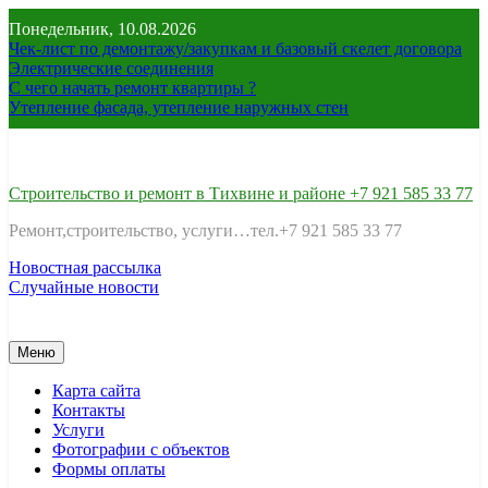
Перейти
Понедельник, 10.08.2026
к
Чек-лист по демонтажу/закупкам и базовый скелет договора
содержимому
Электрические соединения
С чего начать ремонт квартиры ?
Утепление фасада, утепление наружных стен
Строительство и ремонт в Тихвине и районе +7 921 585 33 77
Ремонт,строительство, услуги…тел.+7 921 585 33 77
Новостная рассылка
Случайные новости
Меню
Карта сайта
Контакты
Услуги
Фотографии с объектов
Формы оплаты