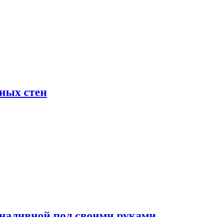
жных стен
наливной пол своими руками.