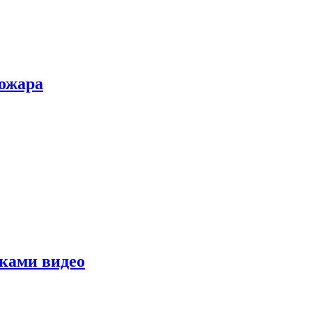
пожара
уками видео