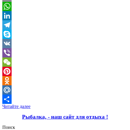
Email
WhatsApp
LinkedIn
Telegram
Skype
VK
Viber
WeChat
Pinterest
Odnoklassniki
Mail.Ru
Читайте далее
Отправить
Рыбалка, - наш сайт для отдыха !
Поиск