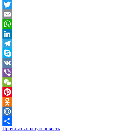
Facebook
Twitter
Email
WhatsApp
LinkedIn
Telegram
Skype
VK
Viber
WeChat
Pinterest
Odnoklassniki
Mail.Ru
Прочитать полную новость
Отправить