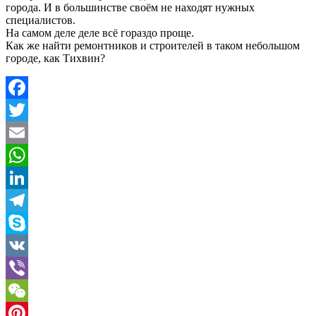
города. И в большинстве своём не находят нужных
специалистов.
На самом деле деле всё гораздо проще.
Как же найти ремонтников и строителей в таком небольшом
городе, как Тихвин?
Facebook
Twitter
Email
WhatsApp
LinkedIn
Telegram
Skype
VK
Viber
WeChat