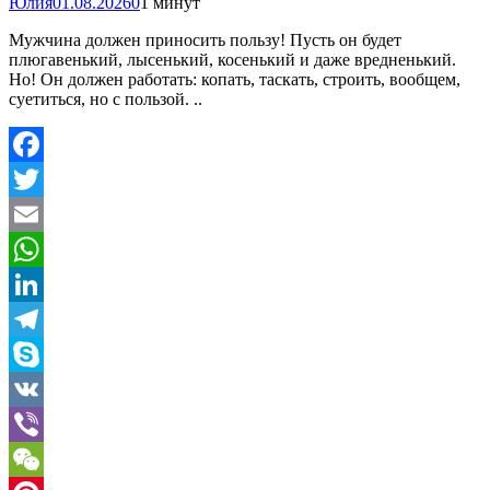
Юлия
01.08.2026
0
1 минут
Мужчина должен приносить пользу! Пусть он будет
плюгавенький, лысенький, косенький и даже вредненький.
Но! Он должен работать: копать, таскать, строить, вообщем,
суетиться, но с пользой. ..
Facebook
Twitter
Email
WhatsApp
LinkedIn
Telegram
Skype
VK
Viber