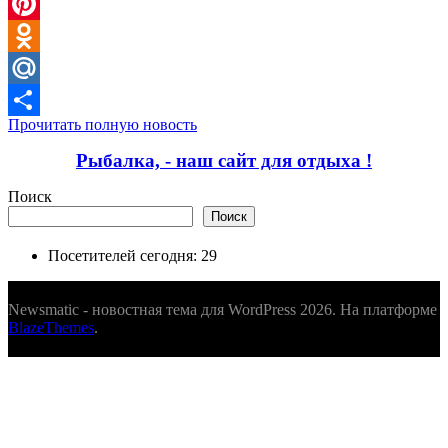
WeChat
Pinterest
Odnoklassniki
Mail.Ru
Прочитать полную новость
Отправить
Рыбалка, - наш сайт для отдыха !
Поиск
Поиск
Посетителей сегодня:
29
Newsmatic - новостная тема для WordPress 2026. На платформе
BlazeThemes
.