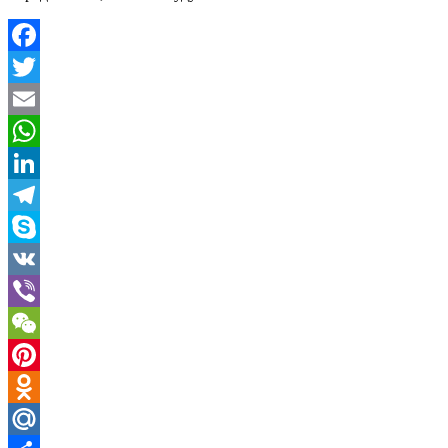
Facebook
Twitter
Email
WhatsApp
LinkedIn
Telegram
Skype
VK
Viber
WeChat
Pinterest
Odnoklassniki