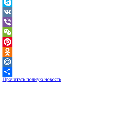
Telegram
Skype
VK
Viber
WeChat
Pinterest
Odnoklassniki
Mail.Ru
Прочитать полную новость
Отправить