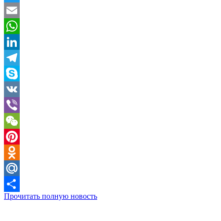
Twitter
Email
WhatsApp
LinkedIn
Telegram
Skype
VK
Viber
WeChat
Pinterest
Odnoklassniki
Mail.Ru
Прочитать полную новость
Отправить