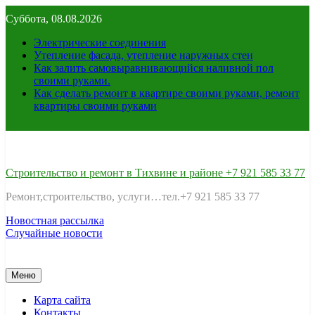
Перейти
Суббота, 08.08.2026
к
содержимому
Электрические соединения
Утепление фасада, утепление наружных стен
Как залить самовыравнивающийся наливной пол
своими руками.
Как сделать ремонт в квартире своими руками, ремонт
квартиры своими руками
Строительство и ремонт в Тихвине и районе +7 921 585 33 77
Ремонт,строительство, услуги…тел.+7 921 585 33 77
Новостная рассылка
Случайные новости
Меню
Карта сайта
Контакты