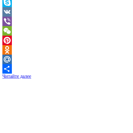
Telegram
Skype
VK
Viber
WeChat
Pinterest
Odnoklassniki
Mail.Ru
Читайте далее
Отправить