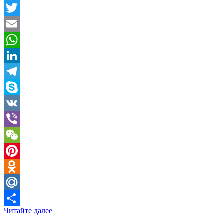
Facebook
Twitter
Email
WhatsApp
LinkedIn
Telegram
Skype
VK
Viber
WeChat
Pinterest
Odnoklassniki
Mail.Ru
Читайте далее
Отправить