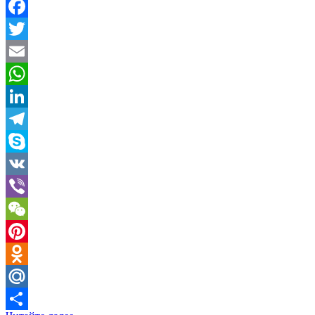
Facebook
Twitter
Email
WhatsApp
LinkedIn
Telegram
Skype
VK
Viber
WeChat
Pinterest
Odnoklassniki
Mail.Ru