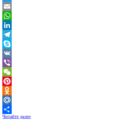
Twitter
Email
WhatsApp
LinkedIn
Telegram
Skype
VK
Viber
WeChat
Pinterest
Odnoklassniki
Mail.Ru
Читайте далее
Отправить