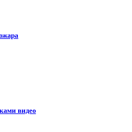
пожара
уками видео