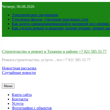
Перейти
Четверг, 06.08.2026
к
содержимому
Электрические соединения
Утепление фасада, утепление наружных стен
Как залить самовыравнивающийся наливной пол своими 
Как сделать ремонт в квартире своими руками, ремонт к
Строительство и ремонт в Тихвине и районе +7 921 585 33 77
Ремонт,строительство, услуги…тел.+7 921 585 33 77
Новостная рассылка
Случайные новости
Меню
Карта сайта
Контакты
Услуги
Фотографии с объектов