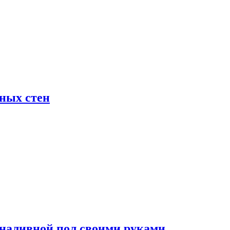
жных стен
наливной пол своими руками.