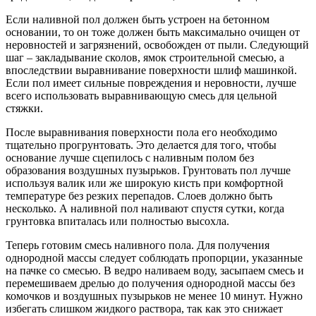
Если наливной пол должен быть устроен на бетонном
основании, то он тоже должен быть максимально очищен от
неровностей и загрязнений, освобожден от пыли. Следующий
шаг – закладывание сколов, ямок строительной смесью, а
впоследствии выравнивание поверхности шлиф машинкой.
Если пол имеет сильные повреждения и неровности, лучше
всего использовать выравнивающую смесь для цельной
стяжки.
После выравнивания поверхности пола его необходимо
тщательно прогрунтовать. Это делается для того, чтобы
основание лучше сцепилось с наливным полом без
образования воздушных пузырьков. Грунтовать пол лучше
используя валик или же широкую кисть при комфортной
температуре без резких перепадов. Слоев должно быть
несколько. А наливной пол наливают спустя сутки, когда
грунтовка впиталась или полностью высохла.
Теперь готовим смесь наливного пола. Для получения
однородной массы следует соблюдать пропорции, указанные
на пачке со смесью. В ведро наливаем воду, засыпаем смесь и
перемешиваем дрелью до получения однородной массы без
комочков и воздушных пузырьков не менее 10 минут. Нужно
избегать слишком жидкого раствора, так как это снижает