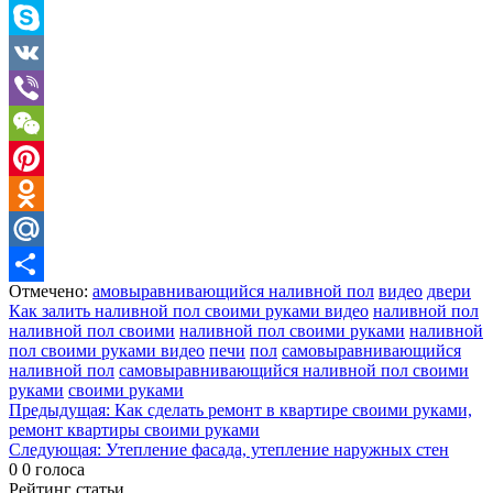
Telegram
Skype
VK
Viber
WeChat
Pinterest
Odnoklassniki
Mail.Ru
Отмечено:
амовыравнивающийся наливной пол
видео
двери
Отправить
Как залить наливной пол своими руками видео
наливной пол
наливной пол своими
наливной пол своими руками
наливной
пол своими руками видео
печи
пол
самовыравнивающийся
наливной пол
самовыравнивающийся наливной пол своими
руками
своими руками
Навигация
Предыдущая:
Как сделать ремонт в квартире своими руками,
ремонт квартиры своими руками
по
Следующая:
Утепление фасада, утепление наружных стен
записям
0
0
голоса
Рейтинг статьи