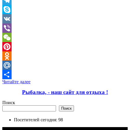
LinkedIn
Telegram
Skype
VK
Viber
WeChat
Pinterest
Odnoklassniki
Mail.Ru
Читайте далее
Отправить
Рыбалка, - наш сайт для отдыха !
Поиск
Поиск
Посетителей сегодня:
98