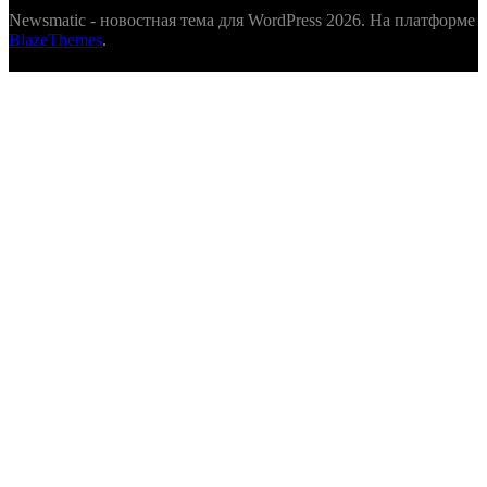
Newsmatic - новостная тема для WordPress 2026. На платформе
BlazeThemes
.