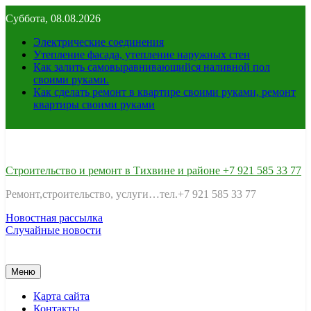
Перейти
Суббота, 08.08.2026
к
содержимому
Электрические соединения
Утепление фасада, утепление наружных стен
Как залить самовыравнивающийся наливной пол
своими руками.
Как сделать ремонт в квартире своими руками, ремонт
квартиры своими руками
Строительство и ремонт в Тихвине и районе +7 921 585 33 77
Ремонт,строительство, услуги…тел.+7 921 585 33 77
Новостная рассылка
Случайные новости
Меню
Карта сайта
Контакты