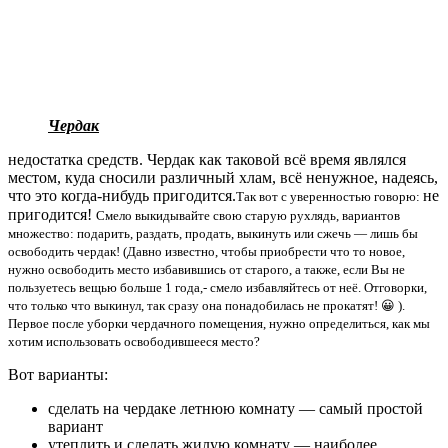
Чердак
недостатка средств. Чердак как таковой всё время являлся
местом, куда сносили различный хлам, всё ненужное, надеясь,
что это когда-нибудь пригодится.
не
Так вот с уверенностью говорю:
пригодится!
Смело выкидывайте свою старую рухлядь, вариантов
множество: подарить, раздать, продать, выкинуть или сжечь — лишь бы
освободить чердак! (Давно известно, чтобы приобрести что то новое,
нужно освободить место избавившись от старого, а также, если Вы не
пользуетесь вещью больше 1 года,- смело избавляйтесь от неё. Отговорки,
что только что выкинул, так сразу она понадобилась не прокатят! 😀 ).
Первое после уборки чердачного помещения, нужно определиться, как мы
хотим использовать освободившееся место?
Вот варианты:
сделать на чердаке летнюю комнату — самый простой
вариант
утеплить и сделать жилую комнату — наиболее