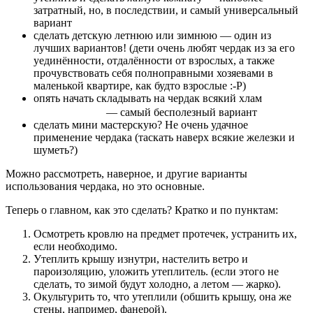
затратный, но, в последствии, и самый универсальный
вариант
сделать детскую летнюю или зимнюю — один из
лучших вариантов! (дети очень любят чердак из за его
уединённости, отдалённости от взрослых, а также
прочувствовать себя полноправными хозяевами в
маленькой квартире, как будто взрослые :-P)
опять начать складывать на чердак всякий хлам
— самый бесполезный вариант
сделать мини мастерскую? Не очень удачное
применение чердака (таскать наверх всякие железки и
шуметь?)
Можно рассмотреть, наверное, и другие варианты
использования чердака, но это основные.
Теперь о главном, как это сделать? Кратко и по пунктам:
Осмотреть кровлю на предмет протечек, устранить их,
если необходимо.
Утеплить крышу изнутри, настелить ветро и
пароизоляцию, уложить утеплитель. (если этого не
сделать, то зимой будут холодно, а летом — жарко).
Окультурить то, что утеплили (обшить крышу, она же
стены, например, фанерой).