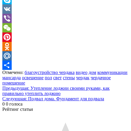
Skype
VK
Viber
WeChat
Pinterest
Odnoklassniki
Mail.Ru
Отмечено:
благоустройство чердака
видео
дом
коммуникации
Отправить
мансарда
освещение
пол
свет
стены
чердак
чердачное
помещение
Навигация
Предыдущая:
Утепление лоджии своими руками, как
правильно утеплить лоджию
по
Следующая:
Подвал дома. Фундамент для подвала
записям
0
0
голоса
Рейтинг статьи