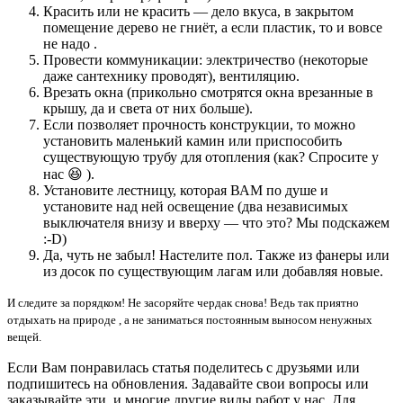
Красить или не красить — дело вкуса, в закрытом
помещение дерево не гниёт, а если пластик, то и вовсе
не надо .
Провести коммуникации: электричество (некоторые
даже сантехнику проводят), вентиляцию.
Врезать окна (прикольно смотрятся окна врезанные в
крышу, да и света от них больше).
Если позволяет прочность конструкции, то можно
установить маленький камин или приспособить
существующую трубу для отопления (как? Спросите у
нас 😆 ).
Установите лестницу, которая ВАМ по душе и
установите над ней освещение (два независимых
выключателя внизу и вверху — что это? Мы подскажем
:-D)
Да, чуть не забыл! Настелите пол. Также из фанеры или
из досок по существующим лагам или добавляя новые.
И следите за порядком! Не засоряйте чердак снова! Ведь так приятно
отдыхать на природе , а не заниматься постоянным выносом ненужных
вещей.
Если Вам понравилась статья поделитесь с друзьями или
подпишитесь на обновления. Задавайте свои вопросы или
заказывайте эти и многие другие виды работ у нас. Для